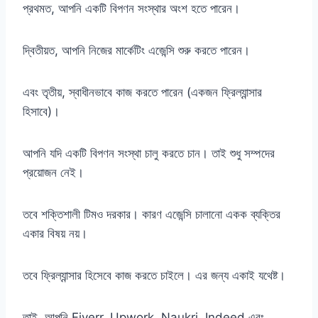
প্রথমত, আপনি একটি বিপণন সংস্থার অংশ হতে পারেন।
দ্বিতীয়ত, আপনি নিজের মার্কেটিং এজেন্সি শুরু করতে পারেন।
এবং তৃতীয়, স্বাধীনভাবে কাজ করতে পারেন (একজন ফ্রিল্যান্সার
হিসাবে)।
আপনি যদি একটি বিপণন সংস্থা চালু করতে চান। তাই শুধু সম্পদের
প্রয়োজন নেই।
তবে শক্তিশালী টিমও দরকার। কারণ এজেন্সি চালানো একক ব্যক্তির
একার বিষয় নয়।
তবে ফ্রিল্যান্সার হিসেবে কাজ করতে চাইলে। এর জন্য একাই যথেষ্ট।
তাই, আপনি Fiverr, Upwork, Naukri, Indeed এবং