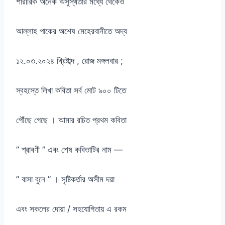
শারীরিক অনেক অসুস্থতার মধ্যে থেকেও
আল্লাহ পাকের অশেষ মেহেরবানীতে অদ্য
১২.০৩.২০২৪ খ্রিষ্টাব্দ , রোজ মঙ্গলবার ;
স্বহস্তে লিখা কবিতা সর্ব মোট ৯০০ টিতে
পৌঁছে গেছে । আমার রচিত প্রথম কবিতা
” শ্রাবণী ” এবং শেষ কবিতাটির নাম —
” বাসা বুনে ” । সৃষ্টিকর্তার অসীম দয়া
এবং সকলের দোয়া / সহযোগিতায় এ রকম