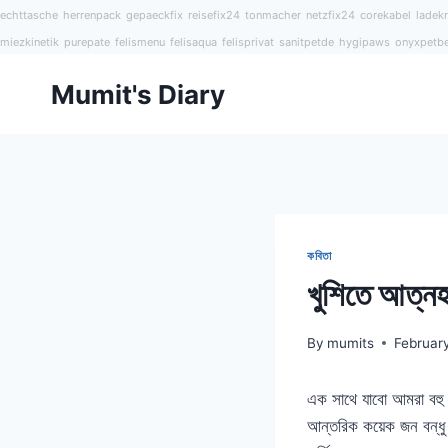
echttasche
herrenpack
gepaeckfix
reisefix24
tonmacher
netzfix24
corekabel
ladekr
miezkinetik
purepate
felismenu
felisaqua
felisprivat
sanitpetde
hygipaws
onyxpetb
Skip
Mumit's Diary
to
content
কবিতা
খুশিতে আত্নহ
By
mumits
Februar
এক সাথে যাবো আমরা বহু 
আন্তরিক কয়েক জন বন্ধু