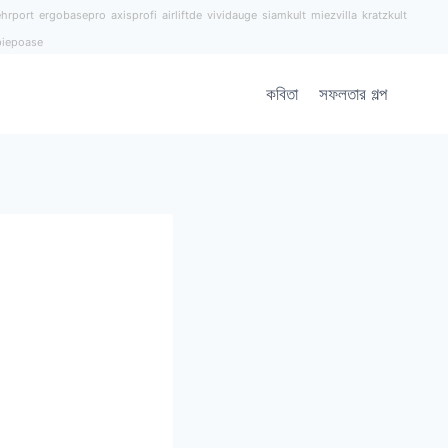
hrport
ergobasepro
axisprofi
airliftde
vividauge
siamkult
miezvilla
kratzkult
piepoase
কবিতা
সফলতার গল্প