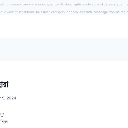
aft
foliomono
zonixwire
monoapex
zenithstand
optiviewde
corelinkde
senstype
me
ed
vividwuff
kinetibone
beissfest
canisplay
odoeco
avisnutri
zovacage
zonixklima
ারা
y 9, 2024
দূর
 মিলে