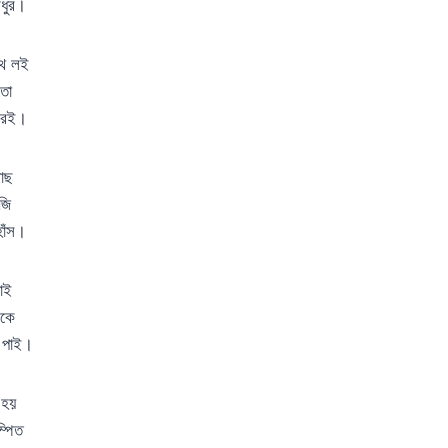
মধুর।
াথে লই
তো
ে রই।
মাছ
জি
হাঁস।
যাই
রকে
ি পাই।
 হয়
ম্পিত