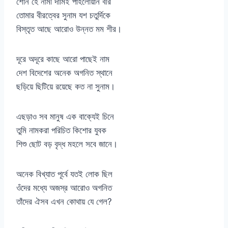
শোন হে নামী দামিই পাহলোয়ান বীর
তোমার বীরত্বের সুনাম যশ চতুর্দিকে
বিস্তৃত আছে আরোও উন্নত মম শীর।
দূরে অদূরে কাছে আরো পাছেই নাম
দেশ বিদেশের অনেক অগনিত স্থানে
ছড়িয়ে ছিটিয়ে রয়েছে কত না সুনাম।
এছড়াও সব মানুষ এক বাক্যেই চিনে
তুমি নামকরা পরিচিত কিশোর যুবক
শিশু ছোট বড় বৃদ্ধ মহলে সবে জানে।
অনেক বিখ্যাত পূর্বে যতই লোক ছিল
ওঁদের মধ্যে অজস্র আরোও অগনিত
তাঁদের ঐসব এখন কোথায় যে গেল?