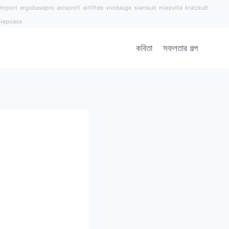
hrport
ergobasepro
axisprofi
airliftde
vividauge
siamkult
miezvilla
kratzkult
piepoase
কবিতা
সফলতার গল্প