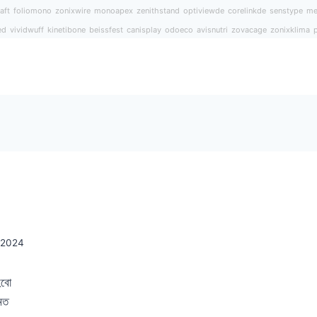
aft
foliomono
zonixwire
monoapex
zenithstand
optiviewde
corelinkde
senstype
me
ed
vividwuff
kinetibone
beissfest
canisplay
odoeco
avisnutri
zovacage
zonixklima
, 2024
হবো
মত