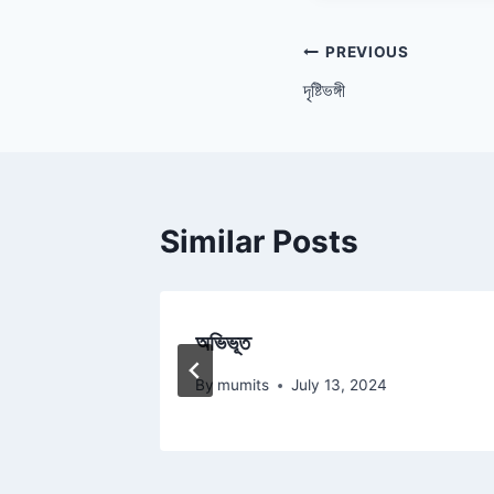
Post
PREVIOUS
দৃষ্টিভঙ্গী
navigation
Similar Posts
অভিভূত
3
By
mumits
July 13, 2024