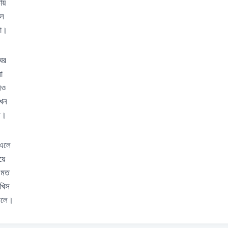
ায়
াল
বো।
 ঘর
ো
েও
তখন
চর।
 এলে
য়ে
 মত
াখিস
মিলে।