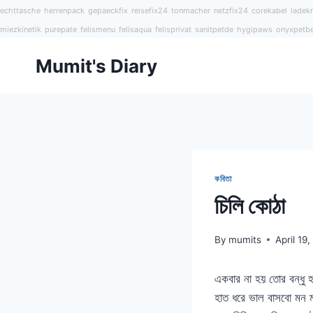
echttasche
herrenpack
gepaeckfix
reisefix24
tonmacher
netzfix24
corekabel
ladekr
miezkinetik
purepate
felismenu
felisaqua
felisprivat
sanitpetde
hygipaws
onyxpetb
Skip
Mumit's Diary
to
content
কবিতা
চিলি কোঠা
By
mumits
April 19
একবার না হয় তোর বন্ধু 
হাত ধরে ভাল বাসবো মন 