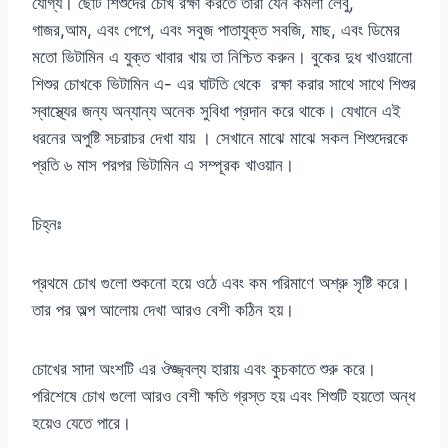
যোগ্য। ছোট শিশুদের চোখ রক্ষা করতে তারা যেন কমলা লেবু,
গাজর,আম, এবং পেপে, এবং সবুজ পাতাযুক্ত সবজি, মাছ, এবং ডিমের
মতো ভিটামিন এ যুক্ত খাবার খায় তা নিশ্চিত করুন। বুকের দুধ খাওয়ানো
শিশুর চোখকে ভিটামিন এ- এর ঘাটতি থেকে রক্ষা করার সাথে সাথে শিশুর
স্বাস্থ্যের জন্য অন্যান্য অনেক সুবিধা প্রদান করে থাকে। যেখানে এই
ধরনের অপুষ্টি সচরাচর দেখা যায় । সেখানে মাঝে মাঝে সকল শিশুদেরকে
প্রতি ৬ মাস পরপর ভিটামিন এ সম্পূরক খাওয়ান।
চিহ্নঃ
প্রথমে চোখ গুলো শুকনো হয়ে ওঠে এবং কম পরিমাণে অশ্রু সৃষ্টি করে।
তার পর অল্প আলোয় দেখা আরও বেশী কঠিন হয়।
চোখের সাদা অংশটি এর ঔজ্জ্বল্য হারায় এবং কুচকাতে শুরু করে।
পরিশেষে চোখ গুলো আরও বেশী ক্ষতি গ্রস্ত হয় এবং শিশুটি হয়তো অন্ধ
হয়েও যেতে পারে।