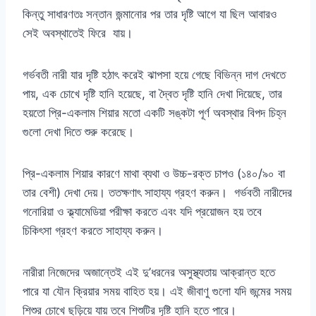
কিন্তু সাধারণতঃ সন্তান জন্মানোর পর তার দৃষ্টি আগে যা ছিল আবারও
সেই অবস্থাতেই ফিরে যায়।
গর্ভবতী নারী যার দৃষ্টি হঠাৎ করেই ঝাপসা হয়ে গেছে বিভিন্ন দাগ দেখতে
পায়, এক চোখে দৃষ্টি হানি হয়েছে, বা দ্বৈত দৃষ্টি হানি দেখা দিয়েছে, তার
হয়তো প্রি-একলাম শিয়ার মতো একটি সঙ্কটা পূর্ণ অবস্থার বিপদ চিহ্ন
গুলো দেখা দিতে শুরু করেছে।
প্রি-একলাম শিয়ার কারণে মাথা ব্যথা ও উচ্চ-রক্ত চাপও (১৪০/৯০ বা
তার বেশী) দেখা দেয়। ততক্ষণাৎ সাহায্য গ্রহণ করুন। গর্ভবতী নারীদের
গনোরিয়া ও ক্ল্যামেডিয়া পরীক্ষা করতে এবং যদি প্রয়োজন হয় তবে
চিকিৎসা গ্রহণ করতে সাহায্য করুন।
নারীরা নিজেদের অজান্তেই এই দু’ধরনের অসুস্থ্যতায় আক্রান্ত হতে
পারে যা যৌন ক্রিয়ার সময় বাহিত হয়। এই জীবাণু গুলো যদি জন্মের সময়
শিশুর চোখে ছড়িয়ে যায় তবে শিশুটির দৃষ্টি হানি হতে পারে।