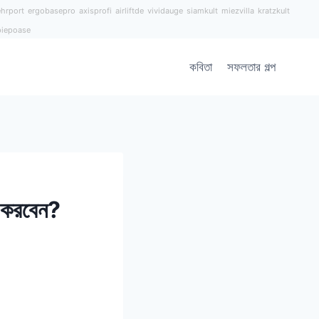
hrport
ergobasepro
axisprofi
airliftde
vividauge
siamkult
miezvilla
kratzkult
piepoase
কবিতা
সফলতার গল্প
ন করবেন?