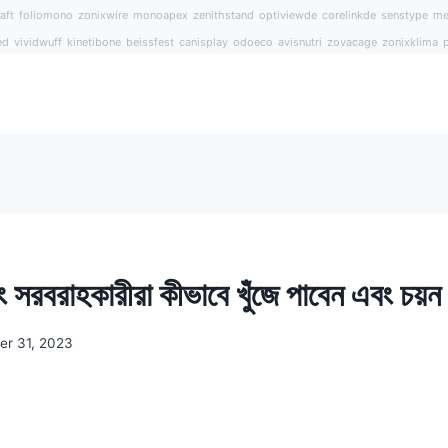
aft
foliomono
zonixwire
monoapex
zenithstand
optiviewde
corelinkde
senstype
me
ed
vividwuff
kinetibone
beissfest
canisplay
odoeco
avisnutri
zovacage
zonixklima
ং সরবরাহকারীরা কীভাবে খুঁজে পাবেন এবং চয়
r 31, 2023