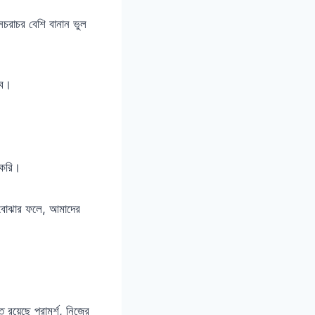
চরাচর বেশি বানান ভুল
রব।
 করি।
 বোঝার ফলে, আমাদের
 রয়েছে পরামর্শ, নিজের