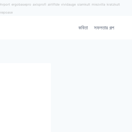
hrport
ergobasepro
axisprofi
airliftde
vividauge
siamkult
miezvilla
kratzkult
piepoase
কবিতা
সফলতার গল্প