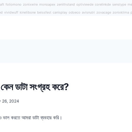
aft
foliomono
zonixwire
monoapex
zenithstand
optiviewde
corelinkde
senstype
me
ed
vividwuff
kinetibone
beissfest
canisplay
odoeco
avisnutri
zovacage
zonixklima
 ডাটা সংগ্রহ করে?
y 26, 2024
ও ভাল করতে আমরা ডাটা ব্যবহার করি।