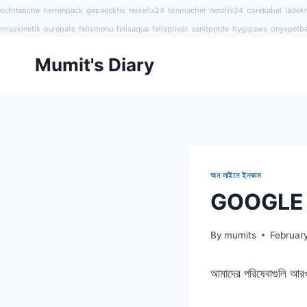
echttasche
herrenpack
gepaeckfix
reisefix24
tonmacher
netzfix24
corekabel
ladekr
miezkinetik
purepate
felismenu
felisaqua
felisprivat
sanitpetde
hygipaws
onyxpetb
Skip
Mumit's Diary
to
content
অন লাইনে ইনকাম
GOOGLE কেন
By
mumits
Februar
আমাদের পরিষেবাগুলি আর