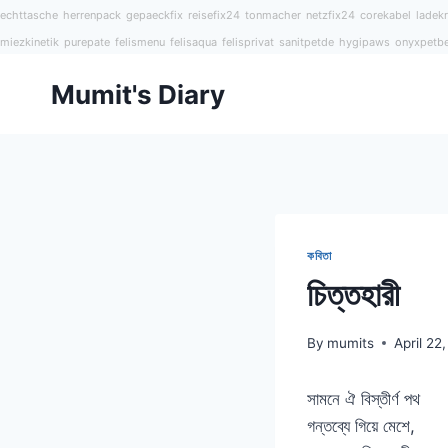
echttasche
herrenpack
gepaeckfix
reisefix24
tonmacher
netzfix24
corekabel
ladekr
miezkinetik
purepate
felismenu
felisaqua
felisprivat
sanitpetde
hygipaws
onyxpetb
Skip
Mumit's Diary
to
content
কবিতা
চিত্তহারী
By
mumits
April 22
সামনে ঐ বিস্তীর্ণ পথ
গন্তব্যে গিয়ে মেশে,