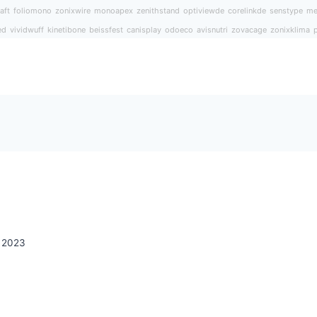
aft
foliomono
zonixwire
monoapex
zenithstand
optiviewde
corelinkde
senstype
me
ed
vividwuff
kinetibone
beissfest
canisplay
odoeco
avisnutri
zovacage
zonixklima
, 2023