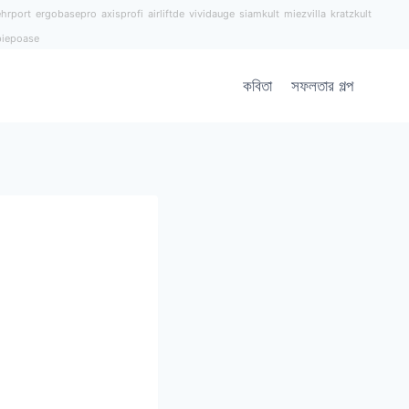
hrport
ergobasepro
axisprofi
airliftde
vividauge
siamkult
miezvilla
kratzkult
piepoase
কবিতা
সফলতার গল্প